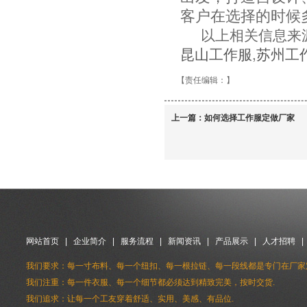
客户在选择的时候
以上相关信息来源于h
昆山工作服
,
苏州工
【责任编辑：
】
上一篇：
如何选择工作服定做厂家
网站首页
|
企业简介
|
服务流程
|
新闻资讯
|
产品展示
|
人才招聘
我们要求：每一寸布料、每一个纽扣、每一根拉链、每一段线都是专门在厂家
我们注重：每一件衣服、每一个细节都必须达到精致完美，按时交货.
我们追求：让每一个工友穿着舒适、实用、美感、有品位.