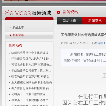
新闻资讯
新品上市
新闻资讯
新品上市
工作服定做时如何选择款式颜
新闻资讯
2020-04-13 22:57:35 来源:
昆山工
新闻动态
纺织标准亟待企业主体升级版
新闻摘要: 在进行工作
运动服装品牌PUMA与ARSENAL宣布长期合作伙伴关系
装饰作用的，它的好坏对于
韩都衣舍收购淘品牌 电商服饰企业变身投资者
卡奴迪路子公司揽下：意大利品牌男装独家经营权
报喜鸟去年实现净开店 积极尝试移动互联
五大措施做保障 品牌利润创新高
乔丹体育行业寒冬财报难看 商标侵权成风险
在进行
工作
公司员工工作服订做的优点
单位员工工作服要如何选择？
因为它在工厂工作