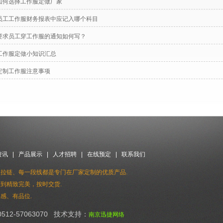
如何选择工作服定做厂家
员工工作服财务报表中应记入哪个科目
要求员工穿工作服的通知如何写？
工作服定做小知识汇总
定制工作服注意事项
资讯
|
产品展示
|
人才招聘
|
在线预定
|
联系我们
拉链、每一段线都是专门在厂家定制的优质产品.
到精致完美，按时交货.
感、有品位.
0512-57063070 技术支持：
南京迅捷网络